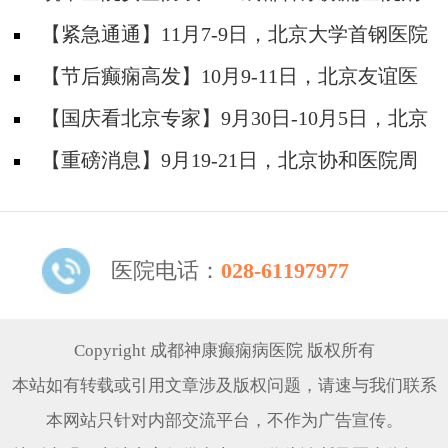
防安全培训纪实
【紧急通通】11月7-9日，北京大学首钢医院
神经内科胡颖教授亲临成都会诊，破解癫痫疑难
【节后癫痫高发】10月9-11日，北京友谊医
院陈葵博士免费会诊+治疗援助，破解癫痫难
【国庆看北京专家】9月30日-10月5日，北京
题！
天坛&首钢医院两大专家蓉城亲诊+癫痫大额救
【重磅消息】9月19-21日，北京协和医院周
助，速约！
祥琴教授成都领衔会诊，共筑全年龄段抗癫防
线！
医院电话：
028-61197977
Copyright 成都神康癫痫病医院 版权所有
本站如有转载或引用文章涉及版权问题，请速与我们联系
本网站只针对内部交流平台，不作为广告宣传。