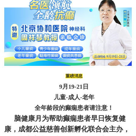
重磅消息
9
月
19
-
21
日
儿童
-成人-老年
全年龄段
的癫痫
患者请注意！
脑健康月为帮助癫痫患者早日恢复健
康，
成都公益慈善创新孵化联合会
主办，