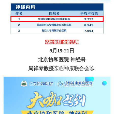
名医领航
·
全龄抗癫
9
月
19
-
21
日
北京协和医院
-神经科
周祥琴教授
亲临神康联合会诊