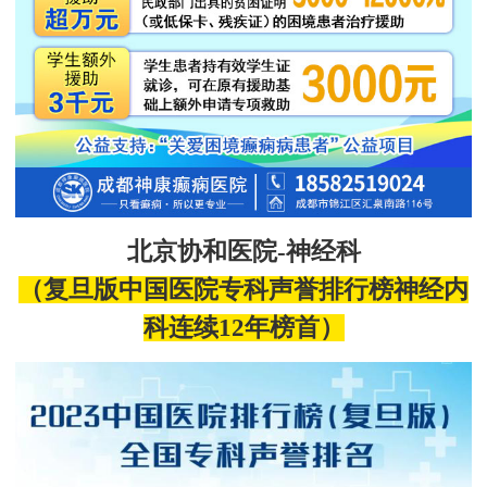
北京协和医院
-神经科
（
复旦
版中国医院
专科声誉排行榜神经内
科连续
12
年
榜首）