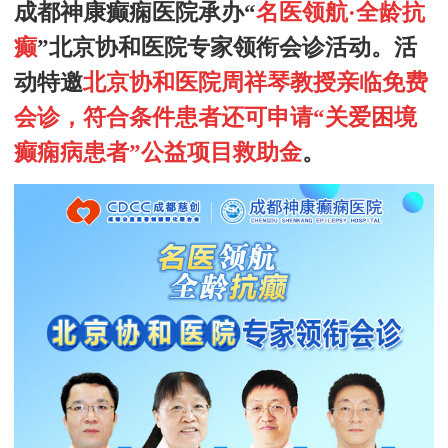
成都神康癫痫医院承办
“
名医领航
·
全龄抗
癫
”
北京
协和医院
专家领衔会诊活动
。
活
动特邀
北京协和医院
周祥琴教授
亲临免费
会诊，符合条件患者还可申请“关爱困境
癫痫病患者”公益项目救助金
。