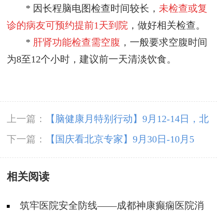
* 因长程脑电图检查时间较长，
未检查或复
诊的病友可预约
提前
1天到院
，做好相关检查。
*
肝肾功能检查需空腹
，一般要求空腹时间
为
8至12个小时，建议前一天清淡饮食。
上一篇：
【脑健康月特别行动】9月12-14日，北
京天坛医院杨涛博士免费会诊+超万元援助，护
下一篇：
【国庆看北京专家】9月30日-10月5
航全年龄段癫痫患者
日，北京天坛&首钢医院两大专家蓉城亲诊+癫
相关阅读
痫大额救助，速约！
筑牢医院安全防线——成都神康癫痫医院消