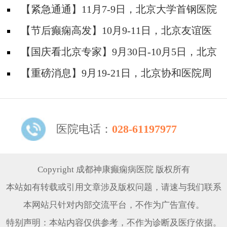
防安全培训纪实
【紧急通通】11月7-9日，北京大学首钢医院
神经内科胡颖教授亲临成都会诊，破解癫痫疑难
【节后癫痫高发】10月9-11日，北京友谊医
院陈葵博士免费会诊+治疗援助，破解癫痫难
【国庆看北京专家】9月30日-10月5日，北京
题！
天坛&首钢医院两大专家蓉城亲诊+癫痫大额救
【重磅消息】9月19-21日，北京协和医院周
助，速约！
祥琴教授成都领衔会诊，共筑全年龄段抗癫防
线！
医院电话：
028-61197977
Copyright 成都神康癫痫病医院 版权所有
本站如有转载或引用文章涉及版权问题，请速与我们联系
本网站只针对内部交流平台，不作为广告宣传。
特别声明：本站内容仅供参考，不作为诊断及医疗依据。