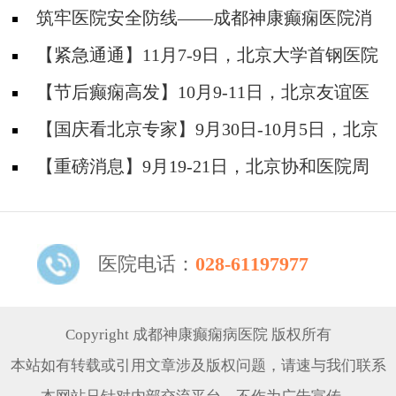
筑牢医院安全防线——成都神康癫痫医院消
防安全培训纪实
【紧急通通】11月7-9日，北京大学首钢医院
神经内科胡颖教授亲临成都会诊，破解癫痫疑难
【节后癫痫高发】10月9-11日，北京友谊医
院陈葵博士免费会诊+治疗援助，破解癫痫难
【国庆看北京专家】9月30日-10月5日，北京
题！
天坛&首钢医院两大专家蓉城亲诊+癫痫大额救
【重磅消息】9月19-21日，北京协和医院周
助，速约！
祥琴教授成都领衔会诊，共筑全年龄段抗癫防
线！
医院电话：
028-61197977
Copyright 成都神康癫痫病医院 版权所有
本站如有转载或引用文章涉及版权问题，请速与我们联系