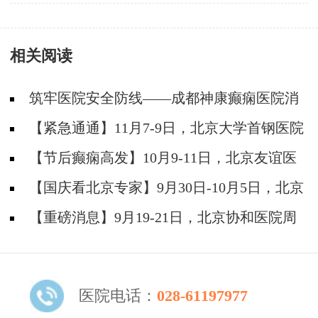
相关阅读
筑牢医院安全防线——成都神康癫痫医院消
防安全培训纪实
【紧急通通】11月7-9日，北京大学首钢医院
神经内科胡颖教授亲临成都会诊，破解癫痫疑难
【节后癫痫高发】10月9-11日，北京友谊医
院陈葵博士免费会诊+治疗援助，破解癫痫难
【国庆看北京专家】9月30日-10月5日，北京
题！
天坛&首钢医院两大专家蓉城亲诊+癫痫大额救
【重磅消息】9月19-21日，北京协和医院周
助，速约！
祥琴教授成都领衔会诊，共筑全年龄段抗癫防
线！
医院电话：
028-61197977