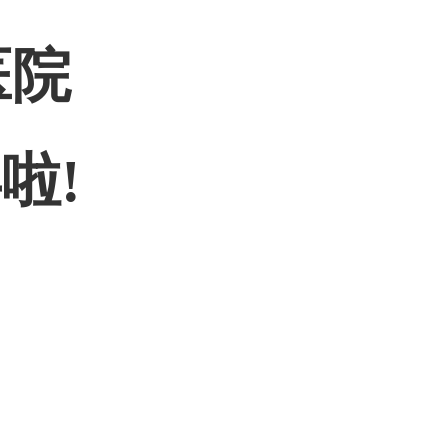
医院
啦!