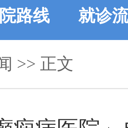
院路线
就诊
闻
>> 正文