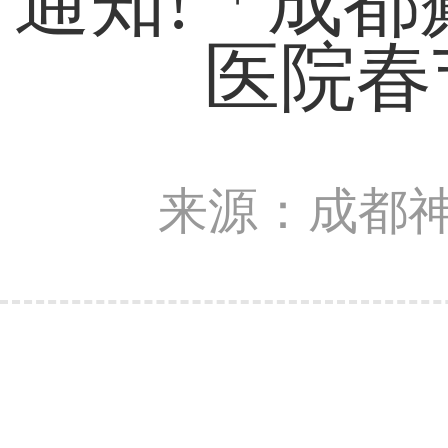
通知!​「成
医院春
来源：成都