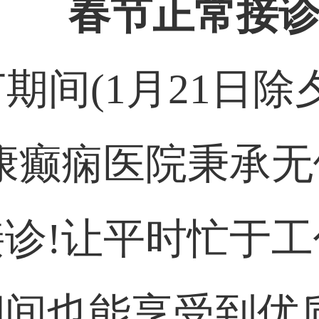
春节正常接诊
节期间(1月21日除
康癫痫医院秉承
诊!让平时忙于
期间也能享受到优