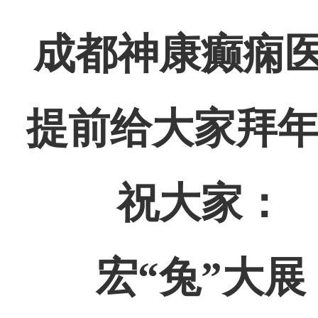
成都神康癫痫
提前给大家拜年
祝大家：
宏“兔”大展