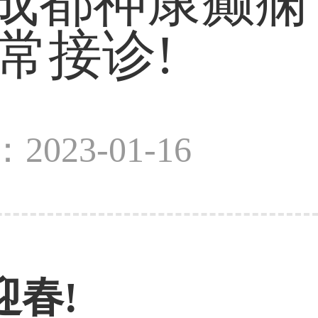
」成都神康癫痫
常接诊!
2023-01-16
迎春!