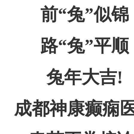
前“兔”似锦
路“兔”平顺
兔年大吉!
成都神康癫痫