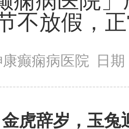
都癫痫病医院
节不放假，正
神康癫痫病医院
日期：
金虎辞岁，玉兔