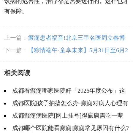
该病的危害性，治疗都是需要进行的。这样也才
有保障。
上一篇：
癫痫患者福音!北京三甲名医周立春博
士领衔会诊团5月23-25日成都亲诊
下一篇：
【粽情‌端午·童享未来】5月31日至6月2
日，北京癫痫专家双节来蓉领衔会诊，助力患者
相关阅读
早日康复
成都看癫痫哪家医院好「2026年度公布」这
些遗传病可能伴有癫痫发生
成都医院|孩子抽搐怎么办-癫痫对病人心理有
影响吗?
成都癫痫病医院[网上挂号]得癫痫需吃一辈
子药吗?
成都哪个医院能看癫痫|癫痫常见原因有什么?