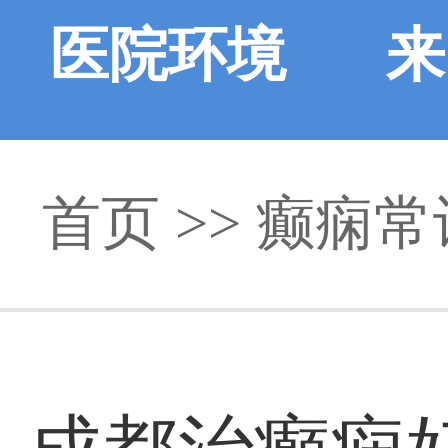
医院环境
来
首页
>>
癫痫常