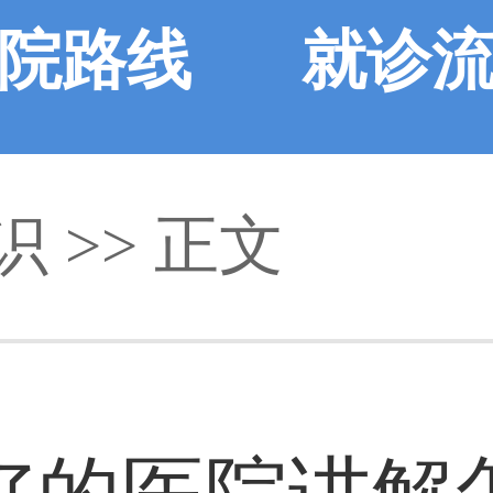
院路线
就诊
识
>> 正文