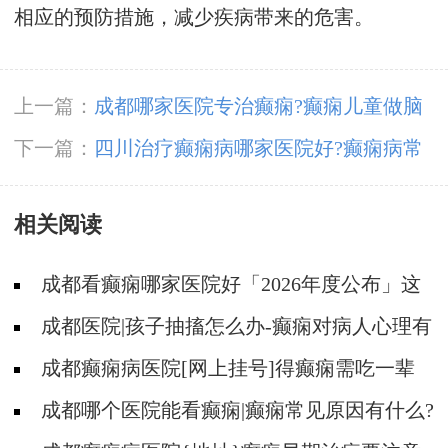
相应的预防措施，减少疾病带来的危害。
上一篇：
成都哪家医院专治癫痫?癫痫儿童做脑
电图对身体有伤害吗?
下一篇：
四川治疗癫痫病哪家医院好?癫痫病常
见的治疗方法有哪些?
相关阅读
成都看癫痫哪家医院好「2026年度公布」这
些遗传病可能伴有癫痫发生
成都医院|孩子抽搐怎么办-癫痫对病人心理有
影响吗?
成都癫痫病医院[网上挂号]得癫痫需吃一辈
子药吗?
成都哪个医院能看癫痫|癫痫常见原因有什么?