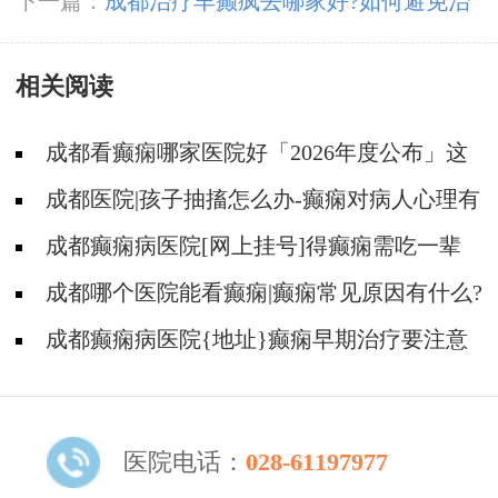
癫，11月23-24日，癫痫病友足不出川，即可看
下一篇：
成都治疗羊癫疯去哪家好?如何避免治
诊北京三甲大咖!
癫痫药物带来的副作用?
相关阅读
成都看癫痫哪家医院好「2026年度公布」这
些遗传病可能伴有癫痫发生
成都医院|孩子抽搐怎么办-癫痫对病人心理有
影响吗?
成都癫痫病医院[网上挂号]得癫痫需吃一辈
子药吗?
成都哪个医院能看癫痫|癫痫常见原因有什么?
成都癫痫病医院{地址}癫痫早期治疗要注意
什么?
医院电话：
028-61197977