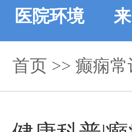
医院环境
来
首页
>>
癫痫常