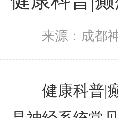
健康科普|
来源：成都
健康科普|