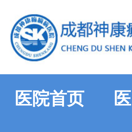
医院首页
医