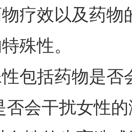
药物疗效以及药物
的特殊性。
殊性包括药物是否
是否会干扰女性