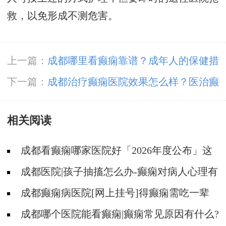
救，以免形成不测危害。
上一篇：
​成都哪里看癫痫靠谱？成年人的保健措
施有哪些?
下一篇：
成都治疗癫痫医院效果怎么样？医治癫
痫较好的药应当怎样选取才好?
相关阅读
成都看癫痫哪家医院好「2026年度公布」这
些遗传病可能伴有癫痫发生
成都医院|孩子抽搐怎么办-癫痫对病人心理有
影响吗?
成都癫痫病医院[网上挂号]得癫痫需吃一辈
子药吗?
成都哪个医院能看癫痫|癫痫常见原因有什么?