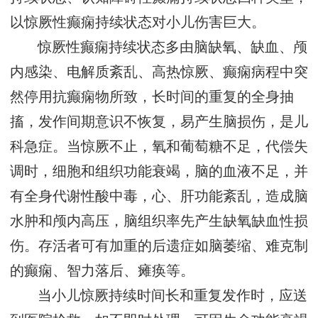
以惊厥性癫痫持续状态对小儿伤害巨大。
惊厥性癫痫持续状态多由脑缺氧、缺血、颅
内感染、电解质紊乱、高热惊厥、癫痫病程中突
然停用抗癫痫物所致，长时间的重复的全身抽
搐，发作间期意识不恢复，易产生脑损伤，是儿
科急症。当惊厥不止，氧和葡萄糖不足，代偿失
调时，细胞和组织功能衰竭，脑的血液不足，并
有全身代谢性酸中毒，心、肝功能紊乱，造成脑
水肿和颅内高压，脑组织率先产生缺氧缺血性损
伤。存活者可有加重的后遗症如脑萎缩、难克制
的癫痫、智力落后、瘫痪等。
当小儿惊厥持续时间长和重复发作时，应送