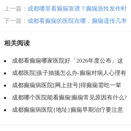
上一篇：
成都哪里看癫痫靠谱？癫痫急性发作时
身体有哪些症状？
下一篇：
成都看癫痫的医院在哪，癫痫遗传几率
有多大?
相关阅读
成都看癫痫哪家医院好「2026年度公布」这
些遗传病可能伴有癫痫发生
成都医院|孩子抽搐怎么办-癫痫对病人心理有
影响吗?
成都癫痫病医院[网上挂号]得癫痫需吃一辈
子药吗?
成都哪个医院能看癫痫|癫痫常见原因有什么?
成都癫痫病医院{地址}癫痫早期治疗要注意
什么?