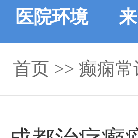
医院环境
来
首页
>>
癫痫常