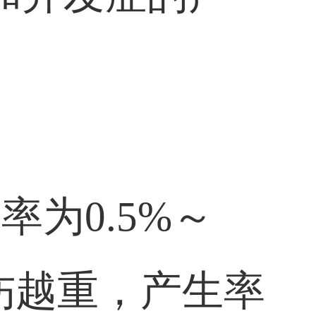
为0.5%～
伤越重，产生率