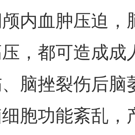
期颅内血肿压迫，
高压，都可造成成
伤、脑挫裂伤后脑
脑细胞功能紊乱，