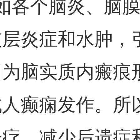
如各个脑炎、脑
皮层炎症和水肿，
因为脑实质内瘢痕
成人癫痫发作。所
诊疗，减少后遗症