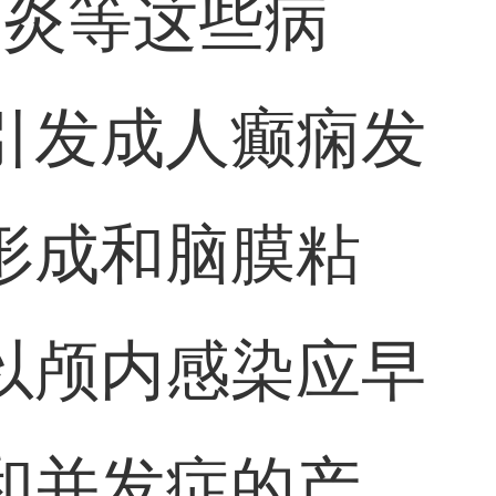
膜炎等这些病
引发成人癫痫发
形成和脑膜粘
以颅内感染应早
和并发症的产