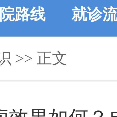
院路线
就诊
识
>> 正文