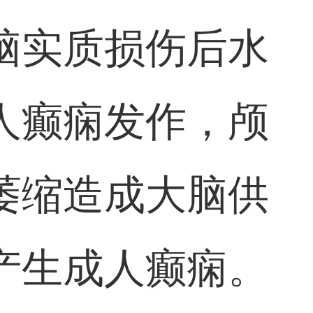
脑实质损伤后水
人癫痫发作，颅
萎缩造成大脑供
产生成人癫痫。