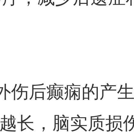
外伤后癫痫的产生率
间越长，脑实质损