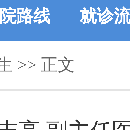
院路线
就诊
生
>> 正文