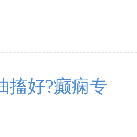
抽搐好?癫痫专