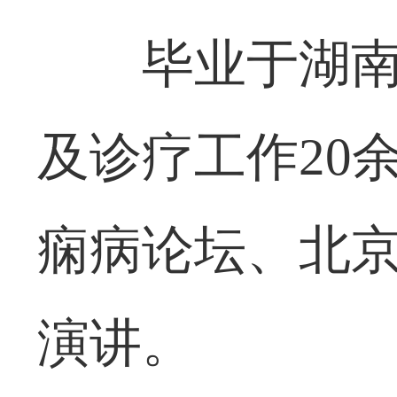
毕业于湖
及诊疗工作20
痫病论坛、北
演讲。