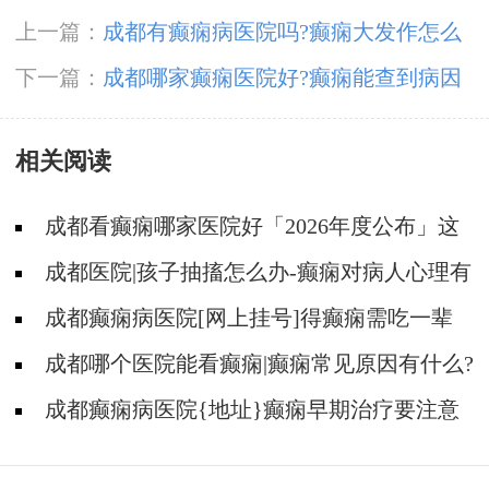
上一篇：
成都有癫痫病医院吗?癫痫大发作怎么
急救
下一篇：
成都哪家癫痫医院好?癫痫能查到病因
怎么治
相关阅读
成都看癫痫哪家医院好「2026年度公布」这
些遗传病可能伴有癫痫发生
成都医院|孩子抽搐怎么办-癫痫对病人心理有
影响吗?
成都癫痫病医院[网上挂号]得癫痫需吃一辈
子药吗?
成都哪个医院能看癫痫|癫痫常见原因有什么?
成都癫痫病医院{地址}癫痫早期治疗要注意
什么?